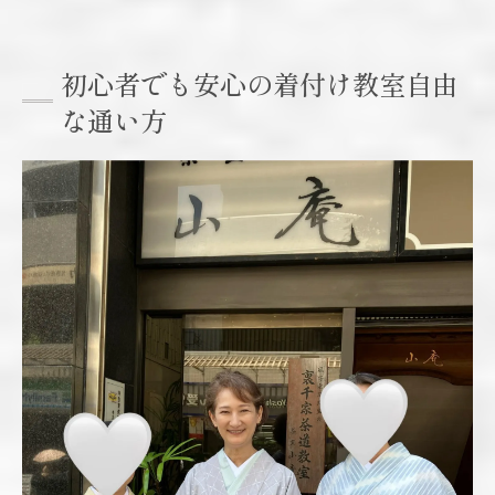
軟性
初心者が着付け教室を選ぶ時のポイント
初心者でも安心の着付け教室自由
着付け教室の学びやすい雰囲気とサポート
な通い方
体制
動画撮影可能な着付け教室で学ぶ魅力とは
着付け教室で動画撮影が可能なメリット
レッスン動画を活用した着付け復習の方法
着付け教室での動画活用術
初心者に嬉しい動画撮影許可の着付け教室
特集
動画を使った自宅での着付け練習のポイン
ト
自分に合ったスケジュールで着付けを習得
着付け教室で自分ペースのスケジュール調