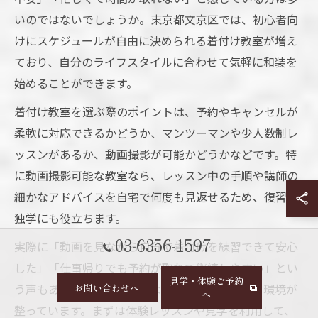
いのではないでしょうか。東京都文京区では、初心者向
けにスケジュールが自由に決められる着付け教室が増え
ており、自分のライフスタイルに合わせて気軽に和装を
始めることができます。
着付け教室を選ぶ際のポイントは、予約やキャンセルが
柔軟に対応できるかどうか、マンツーマンや少人数制レ
ッスンがあるか、動画撮影が可能かどうかなどです。特
に動画撮影可能な教室なら、レッスン中の手順や講師の
細かなアドバイスを自宅で何度も見返せるため、復習や
独学にも役立ちます。
03-6356-1597
実際に「動画を見ながら自分で着付けを練習できて安心
した」「仕事帰りでも予約が取れて継続しやすい」とい
見学・体験ご予約
う声もあり、初心者が無理なく和装を始められる環境が
お問い合わせへ
へ
整っています。まずは体験レッスンや見学を利用して、