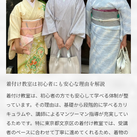
整法
忙しい方に最適な着付け教室の選び方
着付け教室の柔軟なレッスンプラン活用術
着付け教室で無理なく続けるコツと体験談
スケジュール自由な着付け教室のメリット
和装を楽しむなら柔軟な着付け教室が最適
着付け教室で和装を気軽に始めるポイント
柔軟な対応が魅力の着付け教室の特長
着付け教室は初心者にも安心な理由を解説
着付け教室で和装ファッションを楽しむコ
着付け教室は、初心者の方でも安心して学べる体制が整
ツ
っています。その理由は、基礎から段階的に学べるカリ
初心者向け着付け教室で学ぶ和装マナー
キュラムや、講師によるマンツーマン指導が充実してい
着付け教室選びで重視すべき柔軟性とは
るためです。特に東京都文京区の着付け教室では、受講
者のペースに合わせて丁寧に進めてくれるため、着物の
着付け教室で動画を使った復習方法を紹介