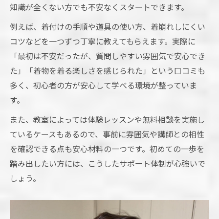
知識が全くない方でも不安なくスタートできます。
動画付き着付け教室で復習を最大限活用
着付け教室の動画解説で苦手克服を目指す
例えば、着付けの手順や道具の使い方、着崩れしにくい
コツなどを一つずつ丁寧に教えてもらえます。実際に
自宅で実践できる着付け教室の動画復習術
「最初は不安だったが、質問しやすい雰囲気で安心でき
着付け教室で動画を活用するメリットとは
た」「着物を着る楽しさを感じられた」という口コミも
動画を使った着付け教室の自習方法を解説
多く、初心者の方が安心して学べる環境が整っていま
忙しい方へ自由に選べるレッスンプラン
す。
着付け教室の自由なレッスンプランの選び
また、教室によっては体験レッスンや無料相談を実施し
方
ているケースもあるので、事前に雰囲気や講師との相性
忙しい方におすすめの着付け教室の特徴
を確認できる点も安心材料の一つです。初めての一歩を
着付け教室の予約システムと柔軟な対応例
踏み出したい方には、こうしたサポート体制が心強いで
着付け教室のスケジュール調整術を紹介
しょう。
効率的に通える着付け教室のプラン活用法