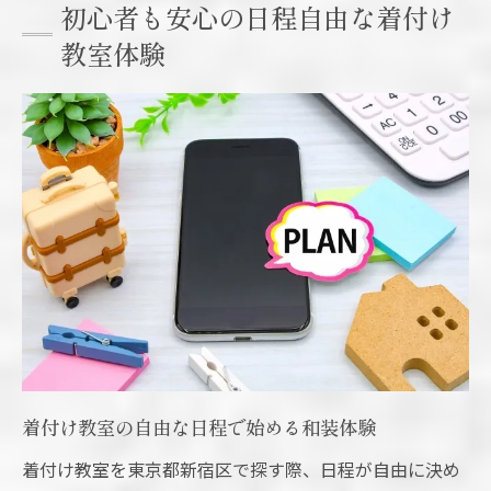
初心者も安心の日程自由な着付け
着付け教室の体験レッスンで学ぶポイント
教室体験
着付け教室を東京都新宿区で選ぶ理由とは
新宿区で着付け教室を選ぶメリット紹介
着付け教室の立地とアクセスの魅力につい
て
東京都新宿区の着付け教室で得られる体験
多忙な方も通いやすい着付け教室の特徴
着付け教室で地域ならではの学びを実感
自分のペースで学ぶ着付け教室の魅力
着付け教室で自分に合わせた学習スケジュ
ール
着付け教室の自由な日程で始める和装体験
初心者が着付け教室で伸びる理由を解説
着付け教室の個人レッスンで丁寧に学ぶ方
着付け教室を東京都新宿区で探す際、日程が自由に決め