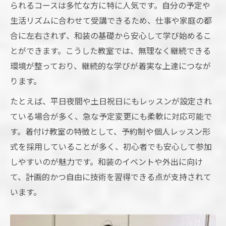
法
られるコースは多忙な方に特に人気です。自分の予定や
生活リズムに合わせて受講できるため、仕事や家庭の都
着付け教室で進度を調整できる嬉しさとは
合に左右されず、和装の基礎から安心して学び始めるこ
着付け教室の自由な時間設定で無理なく学
とができます。こうした教室では、無理なく継続できる
ぶ
環境が整っており、継続的な学びが着実な上達につなが
日程調整がしやすい着付け教室の探し方
ります。
着付け教室の自由な日程対応を調べるコツ
たとえば、平日夜間や土日祝日にもレッスンが設定され
着付け教室で予約しやすいポイントとは
ている場合が多く、急な予定変更にも柔軟に対応可能で
着付け教室の無料見学や体験を活用した情
す。着付け教室の特徴として、予約制や個人レッスン形
報収集法
式を採用していることが多く、初心者でも安心して参加
着付け教室の個人・自治体開催の違いを比
しやすいのが魅力です。和装のイベントや外出に向け
較
て、計画的かつ自由に技術を習得できる点が支持されて
着付け教室選びで避けたいタブーな点とは
います。
着付け教室で基礎から応用まで自在に学ぶ
着付け教室の基礎から応用へ進む学び方