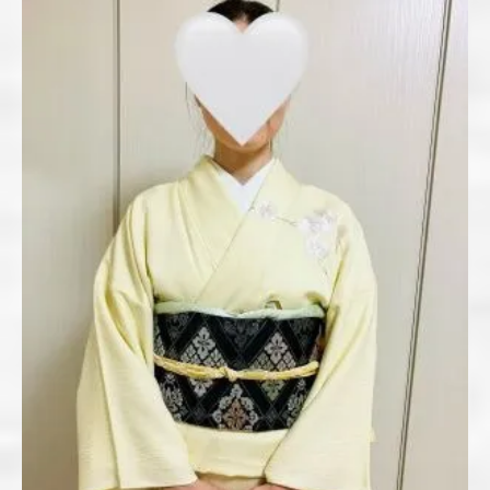
着付け教室で着物マナーやタブーも習得
着付け教室のカリキュラムを選ぶポイント
初心者が着付け教室で応用力を身につける
方法
着付け教室でコーディネート技術も学ぶ理
由
習い事初心者が通いやすい着付け教室案内
初心者に優しい着付け教室の選び方ガイド
着付け教室の無料見学や体験で不安を解消
する方法
着付け教室の料金や教材費の確認ポイント
着付け教室の個人・少人数制の魅力を体感
着付け教室で安心して始められる理由とは