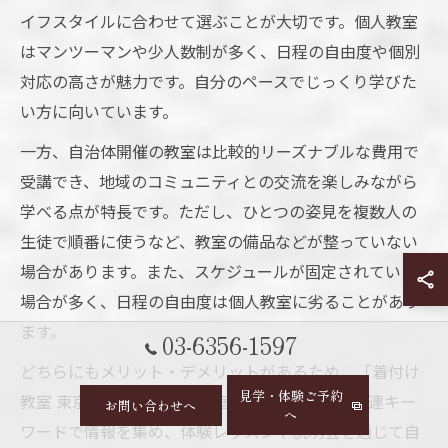
イフスタイルに合わせて選ぶことが大切です。個人教室
はマンツーマンや少人数制が多く、日程の自由度や個別
対応の高さが魅力です。自分のペースでじっくり学びた
い方に向いています。
一方、自治体開催の教室は比較的リーズナブルな費用で
受講でき、地域のコミュニティとの交流を楽しみながら
学べる点が特長です。ただし、ひとつの姿見を複数人の
生徒で順番に使うなど、教室の備品などが整っていない
場合があります。また、スケジュールが固定されている
場合が多く、日程の自由度は個人教室に劣ることがあり
ます。
03-6356-1597
どちらにもメリット・デメリットがあるため、「着付け
見学・体験ご予約
教室 東京 個人」「着付け教室 自治体」などの関連キー
お問い合わせへ
へ
ワードで情報を集め、体験レッスンや説明会を通じて自