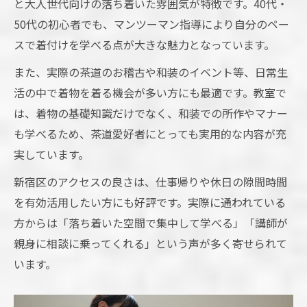
と大人世代向けの落ち着いた雰囲気が特徴です。40代・
う
50代の初心者でも、マンツーマン指導により自分のペー
マンツーマン着付け教室で叶う自然な和装
スで着付けを学べる点が大きな魅力となっています。
美
また、実際の茶道のお稽古や和装のイベント等、日常生
新宿区ならではの着物体験ができる理由と
活の中で着物を着る機会が多い方にも最適です。教室で
は
は、着物の基礎知識だけでなく、和装での所作やマナー
着付けレッスンが日常に彩りを与える瞬間
も学べるため、茶道愛好者にとっても実用的な内容が充
和装美を引き出す個別指導の着付けテクニ
実しています。
ック
新宿区のアクセスの良さは、仕事帰りや休日の隙間時間
初心者にも伝わる和の魅力と着物の世界観
を有効活用したい方にも好評です。実際に通われている
方からは「落ち着いた空間で集中して学べる」「講師が
親身に相談に乗ってくれる」という声が多く寄せられて
います。