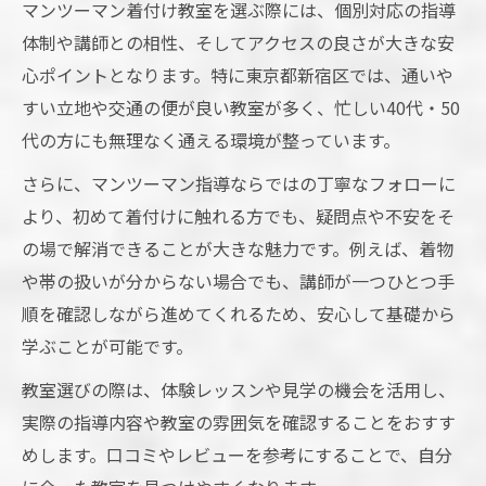
マンツーマン着付け教室を選ぶ際には、個別対応の指導
マンツーマン着付け教室が和文化入門に最
体制や講師との相性、そしてアクセスの良さが大きな安
適な理由
心ポイントとなります。特に東京都新宿区では、通いや
40代50代初心者が安心して始められる教室
すい立地や交通の便が良い教室が多く、忙しい40代・50
の選択肢
代の方にも無理なく通える環境が整っています。
着物レッスンで感じる大人の学び直しの楽
さらに、マンツーマン指導ならではの丁寧なフォローに
しさ
より、初めて着付けに触れる方でも、疑問点や不安をそ
世代を問わず楽しめる和装体験のポイント
の場で解消できることが大きな魅力です。例えば、着物
茶道と着物で広がる新たな趣味の世界
や帯の扱いが分からない場合でも、講師が一つひとつ手
マンツーマン指導で基礎から着付けをマスター
順を確認しながら進めてくれるため、安心して基礎から
する秘訣
学ぶことが可能です。
基礎から学ぶマンツーマン着付け教室の効
教室選びの際は、体験レッスンや見学の機会を活用し、
果
実際の指導内容や教室の雰囲気を確認することをおすす
初心者がつまずかないカリキュラム設計の
めします。口コミやレビューを参考にすることで、自分
工夫