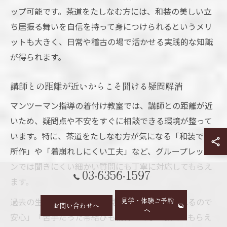
ップ可能です。茶道をたしなむ方には、和装の美しい立
ち居振る舞いを自信を持って身につけられるというメリ
ットも大きく、日常や稽古の場で活かせる実践的な知識
が得られます。
講師との距離が近いからこそ聞ける疑問解消
マンツーマン指導の着付け教室では、講師との距離が近
いため、疑問点や不安をすぐに相談できる環境が整って
います。特に、茶道をたしなむ方が気になる「和装での
所作」や「着崩れしにくい工夫」など、グループレッス
ンでは聞きにくい細かい質問にも丁寧に対応してもらえ
03-6356-1597
ます。
見学・体験ご予約
過去の生徒からは「講師が親身に寄り添ってくれるので
お問い合わせへ
へ
安心」「苦手だった帯結びも納得いくまで教えてもらえ