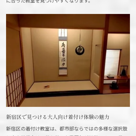
に合った教室を見つけやすくなります。
個別指導が着付け習得を早める理由とは
自分に合ったペースで進める学びのメリッ
ト
講師との距離が近いからこそ聞ける疑問解
消
茶道の所作に寄り添う着付け方法を徹底解説
茶道に適した着付けをマンツーマンで学ぶ
コツ
所作を美しく見せる着付けポイントを伝授
着物と茶道の調和を意識した指導内容とは
茶道愛好者が満足する着付け技術の特徴
新宿区で見つける大人向け着付け体験の魅力
実践で役立つ着付け教室の応用レッスン
新宿区の着付け教室は、都市部ならではの多様な選択肢
新宿区のマンツーマン教室で和装美を実感しよ