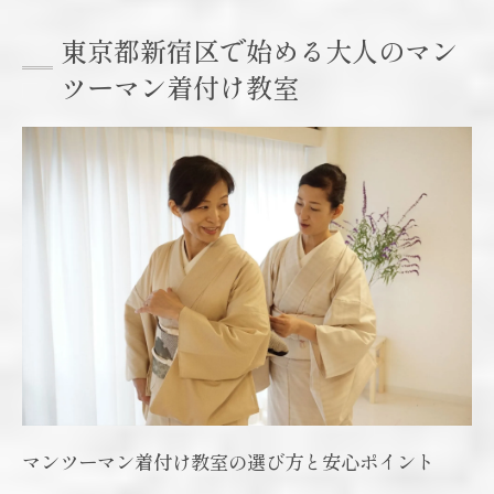
初心者が無理なく学べる環境とその特徴
東京都新宿区で始める大人のマン
着物文化と共に歩むレッスンスタイルとは
ツーマン着付け教室
茶道愛好者に寄り添う個別指導のメリット
茶道をたしなむ初心者が安心できる着付け体験
茶道にふさわしい着付けをマンツーマンで
習得
初心者でも安心の着付け教室選びのポイン
ト
茶道の所作に対応したレッスン内容とは
着物の扱いから丁寧に指導する教室の魅力
着崩れしにくい着付け技術を実感できる理
由
40代50代から楽しむ和文化と着物レッスンの魅
マンツーマン着付け教室の選び方と安心ポイント
力