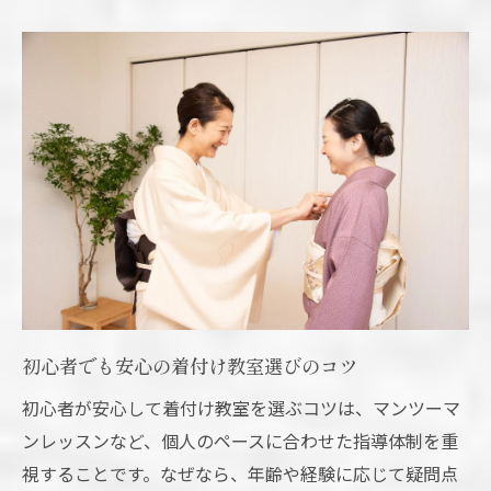
体験レッスンや見学で確認する所作のレッ
スン
教室のからくりや追加費用の注意点紹介
初心者必見の安心して通える教室チェック
法
教材で失敗しない着付け教室選び
40代50代が着付けを始めるための第一歩
着物所作を中高年から始める魅力と安心感
初心者が着付けで押さえるべき基本ステッ
プ
初心者でも安心の着付け教室選びのコツ
着物の所作を無理なく習得する学び方とは
初心者が安心して着付け教室を選ぶコツは、マンツーマ
40代50代向け着付け教室のメリット紹介
ンレッスンなど、個人のペースに合わせた指導体制を重
年代に合わせた着物所作を身に着ける
視することです。なぜなら、年齢や経験に応じて疑問点
着物所作初心者が習得を続けるコツと工夫