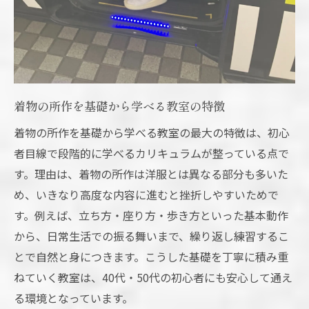
着物所作もサポートする教室の特徴とは
初心者におすすめの手ぶら着付け教室体験
東京都新宿区で美しい所作と着付けを体験
新宿区で美しい所作と着付けを体験できる
着物の所作を基礎から学べる教室の特徴
理由
着物の所作を体験ができる教室の探し方
着物の所作を基礎から学べる教室の最大の特徴は、初心
者目線で段階的に学べるカリキュラムが整っている点で
所作を意識した着付けレッスンの魅力とは
す。理由は、着物の所作は洋服とは異なる部分も多いた
美しい所作を学ぶ楽しみと初心者サポート
め、いきなり高度な内容に進むと挫折しやすいためで
実践的な着物所作レッスンの流れとコツ
す。例えば、立ち方・座り方・歩き方といった基本動作
新宿区の着付け教室で所作を体感する方法
から、日常生活での振る舞いまで、繰り返し練習するこ
体験レッスンや教室見学の活用方法
とで自然と身につきます。こうした基礎を丁寧に積み重
体験レッスンや教室見学で第一歩を
ねていく教室は、40代・50代の初心者にも安心して通え
安心できる着付け教室の選び方
る環境となっています。