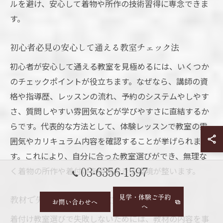
ルを避け、安心して着物や所作の技術習得に専念できま
す。
初心者必見の安心して通える教室チェック法
初心者が安心して通える教室を見極めるには、いくつか
のチェックポイントが役立ちます。なぜなら、講師の資
格や指導歴、レッスンの流れ、予約のシステムやしやす
さ、質問しやすい雰囲気などが学びやすさに直結するか
らです。代表的な方法として、体験レッスンで教室の雰
囲気やカリキュラム内容を確認することが挙げられま
す。これにより、自分に合った教室選びができ、無理な
03-6356-1597
く着物の所作や着付けを習得できる環境が整います。
見学・体験ご予約
教材で失敗しない着付け教室選び
お問い合わせへ
へ
着付け教室選びで失敗しないためには、教材の内容を事