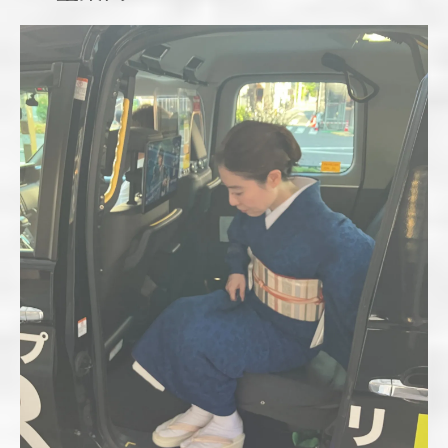
着物の美しい所作を身につけるコツ
着物所作が自然になる練習方法とポイント
毎日できる着物の所作上達術
着付け教室で所作を磨くための実践アドバ
イス
初心者が意識したい着物の所作と動作の違
い
着物所作の美しさを引き出す基本の心構え
所作のコツを着付け教室で身につける手順
手ぶら参加可能な着付け教室の選び方
着物所作も学べる手ぶら教室の見極め方
着物レンタルが充実した教室のメリット
個別対応で所作を基礎から学ぶ安心感
着付け教室選びで重視すべきポイント