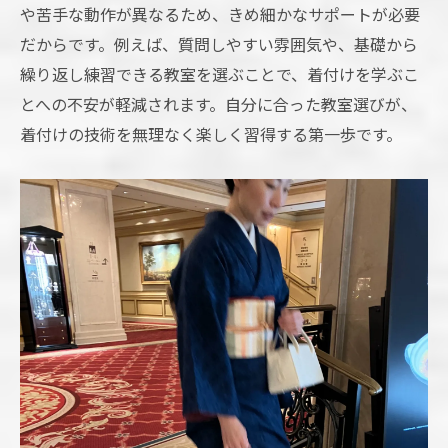
や苦手な動作が異なるため、きめ細かなサポートが必要
着付け教室でタブーを避けるための心得
だからです。例えば、質問しやすい雰囲気や、基礎から
着物の所作で避けたい所作と注意点
繰り返し練習できる教室を選ぶことで、着付けを学ぶこ
着付け教室でのマナーと所作の基本
とへの不安が軽減されます。自分に合った教室選びが、
所作を身に着ける着付け教室の心得
着付けの技術を無理なく楽しく習得する第一歩です。
日常生活に美しい所作を取り入れる
初心者がやりがちな所作のNG例と対策
安心して学ぶための着物所作ルール紹介
効率よく着物所作を習得する秘訣とは
着付け教室で効率的に所作を身につける法
着物の所作習得に役立つ復習と自主練方法
短期間で着物所作を習得する学習ポイント
着物所作を効率よく覚えるための工夫例
着付け教室で実践できる所作上達の秘訣