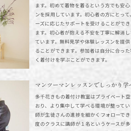
新宿区の教室での体験談
ます。初めて着物を着るという方でも安心
着付け教室探しのチェックリスト
ンを採用しています。初心者の方にとって
教室選びで重視すべき要素
ーズに応じたサポートを受けることができ
新宿区での人気教室の特徴
ます。初心者が抱える不安を丁寧に解消し
着物を美しく着こなすための基本と技術を学ぶ
ています。無料見学や体験レッスンを提供
ることができます。参加者は自分に合った
美しい着物姿の基本
く着付けを学ぶことができます。
着物の着こなしテクニック
着付けの基礎から応用まで
着物の魅力を引き出す方法
マンツーマンレッスンでしっかり学
基本技術をマスターする
多千花きもの着付け教室はプライベート空
着物を美しく見せる秘訣
おり、より集中して学べる環境が整ってい
初心者におすすめの新宿区の着付け教室の特長
師が生徒さんの進捗を細かくフォローでき
初心者向けプログラムの魅力
度のクラスに講師が１名というケースが多