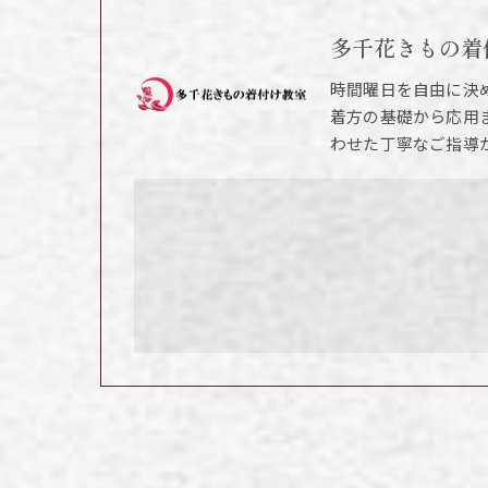
多千花きもの着
時間曜日を自由に決
着方の基礎から応用
わせた丁寧なご指導