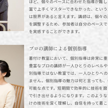
ほど、個々のペースに合わせた指導が難し
新宿区での教室人気の秘密
室で上手くマスターできなかった、という
初心者が続けやすい環境と予約システム
は限界があると言えます。講師は、個々の
初めてでも安心の教室環境
を調整するため、参加者は自分のペースで
新宿区にある教室の特長と評判
を実感することができます。
着物を着てみたい初心者が教室で学ぶべき理由
多千花きもの着付け教室で自信を持った着物姿を手に入れ
プロの講師による個別指導
お出かけレッスンで自信を持つ
着付け教室において、個別指導は非常に重
美しく着こなすための指導
豊富なプロの講師が一人ひとりのレベルや
着物を楽しむための知識
別指導ではない教室では、一人ひとりへの
自分自身を高める着物体験
ません。個別指導の魅力は何と言っても、
自信を育む着付けのプロセス
可能な点です。短期間で効率的に技術を磨
着物で表現する個性と自信
で引き出せるようになります。このような
けの技術を深く理解し、自信を持って着こ
新宿区での着付け教室で学ぶ美しい所作