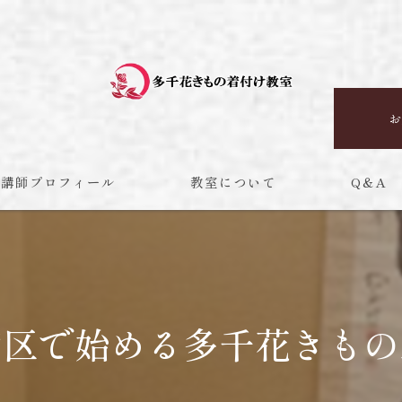
お
講師プロフィール
教室について
Q＆A
初心者
手ぶら
マンツーマン
宿区で始める多千花きもの
体験