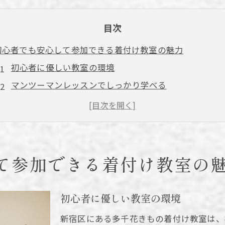
目次
初心者でも安心して参加できる着付け教室の魅力
初心者に優しい教室の環境
マンツーマンレッスンでしっかり学べる
プロの講師による個別指導
初心者向けカリキュラムの充実
着物初心者が抱える不安を解消
新宿区で安心して学べる理由
て参加できる着付け教室の
新宿区で楽しく学べる着付け教室の選び方
自分に合った教室の見つけ方
初心者に優しい教室の環境
良い教室を選ぶポイント
新宿区にある多千花きもの着付け教室は、