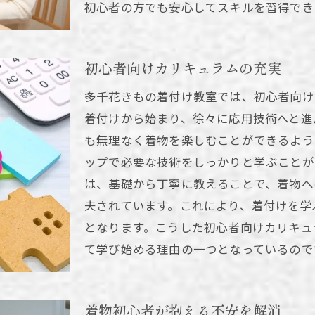
初心者の方でも安心してスキルを習得でき
着付け教室で所作を学ぶ意義
着物を着ると美しい所作を身に着けやすくなるのはな
茶道を習っている方へのサポート
初心者向けカリキュラムの充実
茶道の綺麗なお点前と普段の所作との関係とは
多千花きもの着付け教室では、初心者向け
所作や文化的背景を身に着けるメリット
着付けから始まり、徐々に応用技術へと進
着物を通して美意識を高めていきましょう
も無理なく着物を楽しむことができるよう
ップで必要な技術をしっかりと学ぶことが
は、基礎から丁寧に教えることで、着物へ
夫されています。これにより、着付けを学
となります。こうした初心者向けカリキュ
て学び始める理由の一つとなっているので
着物初心者が抱える不安を解消