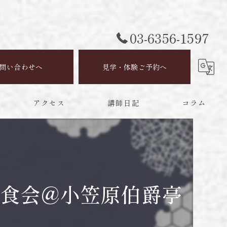
03-6356-1597
問い合わせへ
見学・体験ご予約へ
アクセス
講師日記
コラム
昼食会@小笠原伯爵亭