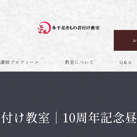
お
講師プロフィール
教室について
Q＆A
初心者
手ぶら
マンツーマン
付け教室｜10周年記念
体験