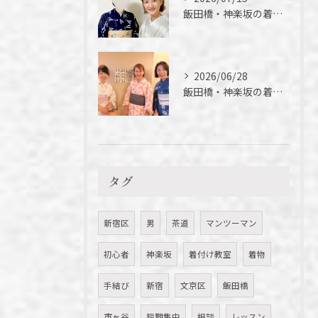
飯田橋・神楽坂の着付け教室｜短期間でここまでできる！徒さん実例ご紹介
2026/06/28
飯田橋・神楽坂の着付け教室｜今年初の浴衣、落語を楽しんできました
タグ
新宿区
男
茶道
マンツーマン
初心者
神楽坂
着付け教室
着物
手結び
新宿
文京区
飯田橋
市ヶ谷
短期集中
相談
レッスン