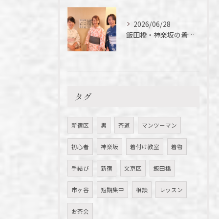
2026/06/28
飯田橋・神楽坂の着付け教室｜今年初の浴衣、落語を楽しんできました
タグ
新宿区
男
茶道
マンツーマン
初心者
神楽坂
着付け教室
着物
手結び
新宿
文京区
飯田橋
市ヶ谷
短期集中
相談
レッスン
お茶会