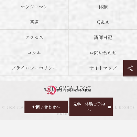
マンツーマン
体験
茶道
Q＆A
アクセス
講師日記
コラム
お問い合わせ
プライバシーポリシー
サイトマップ
03-6356-1597
見学・体験ご予約
お問い合わせへ
© 2026 東京都神楽坂の着付け教室なら多千花きもの着付け教室 ALL RIGHTS
へ
RESERVED.